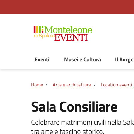
Vai ai contenuti
Vai al footer
Il Borgo
Eventi
Musei e Cultura
Home
/
Arte e architettura
/
Location eventi
Sala Consiliare
Celebrare matrimoni civili nella Sa
tra arte e fascino storico.