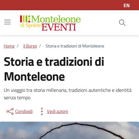
Vai ai contenuti
Vai al footer
EN
Home
/
Il Borgo
/
Storia e tradizioni di Monteleone
Storia e tradizioni di
Monteleone
Storia e tradizioni di Monteleon
Un viaggio tra storia millenaria, tradizioni autentiche e identità
senza tempo
Condividi
Vedi azioni