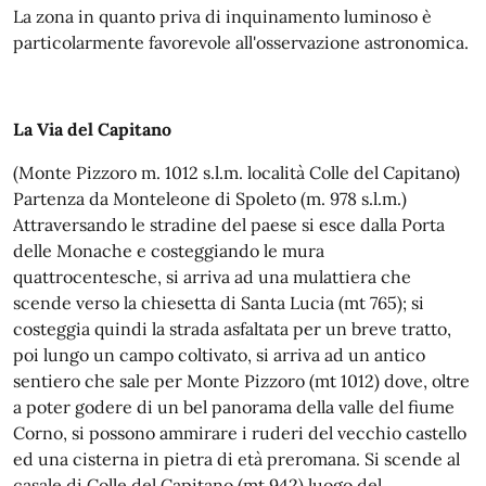
La zona in quanto priva di inquinamento luminoso è
particolarmente favorevole all'osservazione astronomica.
La Via del Capitano
(Monte Pizzoro m. 1012 s.l.m. località Colle del Capitano)
Partenza da Monteleone di Spoleto (m. 978 s.l.m.)
Attraversando le stradine del paese si esce dalla Porta
delle Monache e costeggiando le mura
quattrocentesche, si arriva ad una mulattiera che
scende verso la chiesetta di Santa Lucia (mt 765); si
costeggia quindi la strada asfaltata per un breve tratto,
poi lungo un campo coltivato, si arriva ad un antico
sentiero che sale per Monte Pizzoro (mt 1012) dove, oltre
a poter godere di un bel panorama della valle del fiume
Corno, si possono ammirare i ruderi del vecchio castello
ed una cisterna in pietra di età preromana. Si scende al
casale di Colle del Capitano (mt 942) luogo del