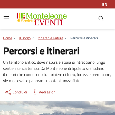
Vai ai contenuti
Vai al footer
EN
Home
/
Il Borgo
/
Itinerari e Natura
/
Percorsi e itinerari
Percorsi e itinerari
Percorsi e itinerari
Un territorio antico, dove natura e storia si intrecciano lungo
sentieri senza tempo. Da Monteleone di Spoleto si snodano
itinerari che conducono tra miniere di ferro, fortezze preromane,
vie medievali e panorami montani mozzafiato.
Condividi
Vedi azioni