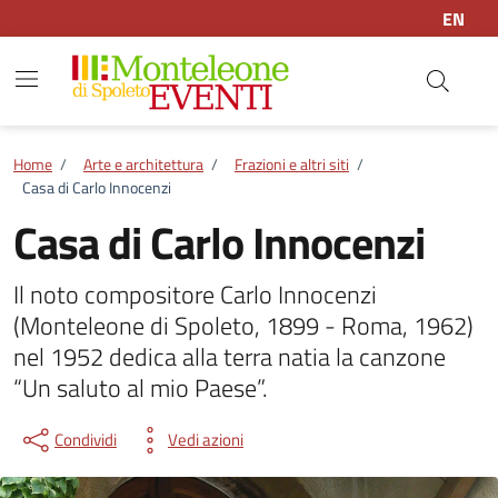
Vai ai contenuti
Vai al footer
EN
Home
/
Arte e architettura
/
Frazioni e altri siti
/
Casa di Carlo Innocenzi
Casa di Carlo Innocenzi
Il noto compositore Carlo Innocenzi
(Monteleone di Spoleto, 1899 - Roma, 1962)
nel 1952 dedica alla terra natia la canzone
“Un saluto al mio Paese”.
Condividi
Vedi azioni