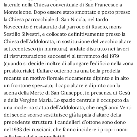
laterale nella Chiesa conventuale di San Francesco a
Monteleone. Dopo essere stato smontato e posto presso
la Chiesa parrocchiale di San Nicola, nel tardo
Novecento è restaurato dal parroco di Ruscio, mons.
Sestilio Silvestri, e collocato definitivamente presso la
Chiesa dell’Addolorata, in sostituzione del vecchio altare
settecentesco (in muratura), andato distrutto nei lavori
di ristrutturazione successivi al terremoto del 1979
(quando si decide inoltre di allungare l’edificio nella zona
presbiteriale). L’altare odierno ha una bella predella
recante un motivo floreale riccamente dipinto e in alto
un frontone spezzato; il capo altare è dipinto con la
scena della Morte di San Giuseppe, in presenza di Gesù
e della Vergine Maria. Lo spazio centrale è occupato da
una moderna statua dell’Addolorata, che negli anni Venti
del secolo scorso sostituisce già la pala d’altare della
precedente struttura. I candelieri d’ottone sono dono
nel 1933 dei rusciani, che fanno incidere i propri nomi
sulla base delle suppellettili.