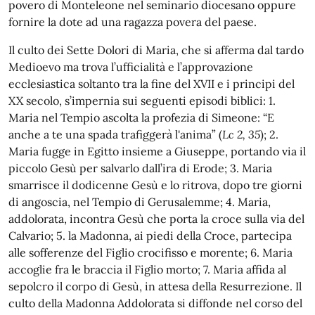
povero di Monteleone nel seminario diocesano oppure
fornire la dote ad una ragazza povera del paese.
Il culto dei Sette Dolori di Maria, che si afferma dal tardo
Medioevo ma trova l’ufficialità e l’approvazione
ecclesiastica soltanto tra la fine del XVII e i principi del
XX secolo, s’impernia sui seguenti episodi biblici: 1.
Maria nel Tempio ascolta la profezia di Simeone: “E
anche a te una spada trafiggerà l'anima” (
Lc 2, 35
); 2.
Maria fugge in Egitto insieme a Giuseppe, portando via il
piccolo Gesù per salvarlo dall’ira di Erode; 3. Maria
smarrisce il dodicenne Gesù e lo ritrova, dopo tre giorni
di angoscia, nel Tempio di Gerusalemme; 4. Maria,
addolorata, incontra Gesù che porta la croce sulla via del
Calvario; 5. la Madonna, ai piedi della Croce, partecipa
alle sofferenze del Figlio crocifisso e morente; 6. Maria
accoglie fra le braccia il Figlio morto; 7. Maria affida al
sepolcro il corpo di Gesù, in attesa della Resurrezione. Il
culto della Madonna Addolorata si diffonde nel corso del