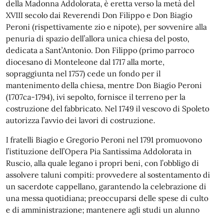
della Madonna Addolorata, è eretta verso la metà del
XVIII secolo dai Reverendi Don Filippo e Don Biagio
Peroni (rispettivamente zio e nipote), per sovvenire alla
penuria di spazio dell’allora unica chiesa del posto,
dedicata a Sant’Antonio. Don Filippo (primo parroco
diocesano di Monteleone dal 1717 alla morte,
sopraggiunta nel 1757) cede un fondo per il
mantenimento della chiesa, mentre Don Biagio Peroni
(1707ca-1794), ivi sepolto, fornisce il terreno per la
costruzione del fabbricato. Nel 1749 il vescovo di Spoleto
autorizza l’avvio dei lavori di costruzione.
I fratelli Biagio e Gregorio Peroni nel 1791 promuovono
l’istituzione dell’Opera Pia Santissima Addolorata in
Ruscio, alla quale legano i propri beni, con l’obbligo di
assolvere taluni compiti: provvedere al sostentamento di
un sacerdote cappellano, garantendo la celebrazione di
una messa quotidiana; preoccuparsi delle spese di culto
e di amministrazione; mantenere agli studi un alunno