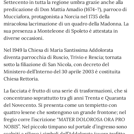
Settecento in tutta la regione umbra grazie anche alla
predicazione di Don Mattia Amadio (1674-?), parroco di
Mucciafora, protagonista a Norcia nel 1735 della
miracolosa lacrimazione di un quadro della Madonna. La
sua presenza a Monteleone di Spoleto è attestata in
diverse occasioni.
Nel 1949 la Chiesa di Maria Santissima Addolorata
diventa parrocchia di Ruscio, Trivio e Rescia; tornata
sotto la filiazione di San Nicola, con decreto del
Ministero dell’Interno del 30 aprile 2003 è costituita
Chiesa Rettoria.
La facciata è frutto di una serie di trasformazioni, che si
concentrano soprattutto tra gli anni Trenta e Quaranta
del Novecento. Si presenta come un tempietto con
quattro lesene che sostengono un grande frontone; nel
fregio corre l’iscrizione “
MATER DOLOROSA ORA PRO
NOBIS
”. Nel piccolo timpano sul portale d’ingresso sono
scolpiti a rilievo i simboli dell’Addolorata (cuore trafitto