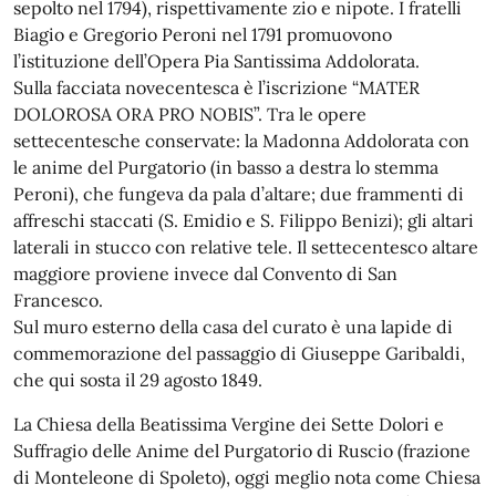
sepolto nel 1794), rispettivamente zio e nipote. I fratelli
Biagio e Gregorio Peroni nel 1791 promuovono
l’istituzione dell’Opera Pia Santissima Addolorata.
Sulla facciata novecentesca è l’iscrizione “MATER
DOLOROSA ORA PRO NOBIS”. Tra le opere
settecentesche conservate: la Madonna Addolorata con
le anime del Purgatorio (in basso a destra lo stemma
Peroni), che fungeva da pala d’altare; due frammenti di
affreschi staccati (S. Emidio e S. Filippo Benizi); gli altari
laterali in stucco con relative tele. Il settecentesco altare
maggiore proviene invece dal Convento di San
Francesco.
Sul muro esterno della casa del curato è una lapide di
commemorazione del passaggio di Giuseppe Garibaldi,
che qui sosta il 29 agosto 1849.
La Chiesa della Beatissima Vergine dei Sette Dolori e
Suffragio delle Anime del Purgatorio di Ruscio (frazione
di Monteleone di Spoleto), oggi meglio nota come Chiesa