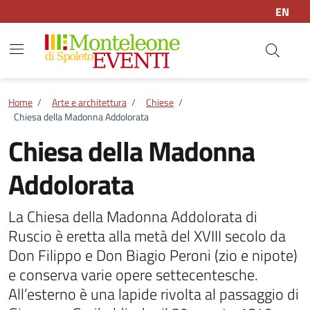
Vai ai contenuti
Vai al footer
EN
Home
/
Arte e architettura
/
Chiese
/
Chiesa della Madonna Addolorata
Chiesa della Madonna
Addolorata
La Chiesa della Madonna Addolorata di
Ruscio è eretta alla metà del XVIII secolo da
Don Filippo e Don Biagio Peroni (zio e nipote)
e conserva varie opere settecentesche.
All’esterno è una lapide rivolta al passaggio di