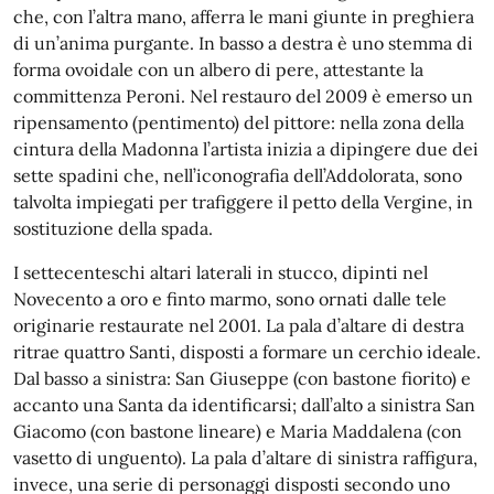
che, con l’altra mano, afferra le mani giunte in preghiera
di un’anima purgante. In basso a destra è uno stemma di
forma ovoidale con un albero di pere, attestante la
committenza Peroni. Nel restauro del 2009 è emerso un
ripensamento (pentimento) del pittore: nella zona della
cintura della Madonna l’artista inizia a dipingere due dei
sette spadini che, nell’iconografia dell’Addolorata, sono
talvolta impiegati per trafiggere il petto della Vergine, in
sostituzione della spada.
I settecenteschi altari laterali in stucco, dipinti nel
Novecento a oro e finto marmo, sono ornati dalle tele
originarie restaurate nel 2001. La pala d’altare di destra
ritrae quattro Santi, disposti a formare un cerchio ideale.
Dal basso a sinistra: San Giuseppe (con bastone fiorito) e
accanto una Santa da identificarsi; dall’alto a sinistra San
Giacomo (con bastone lineare) e Maria Maddalena (con
vasetto di unguento). La pala d’altare di sinistra raffigura,
invece, una serie di personaggi disposti secondo uno